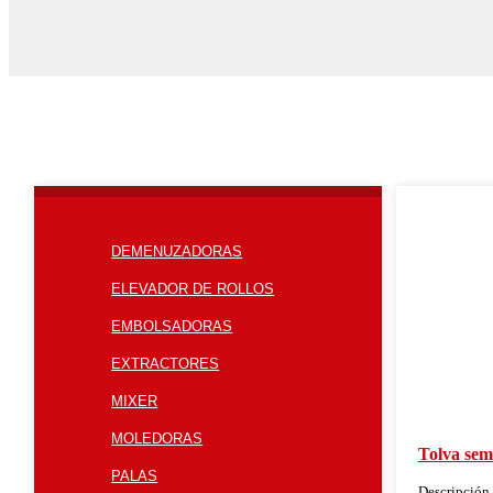
DEMENUZADORAS
ELEVADOR DE ROLLOS
EMBOLSADORAS
EXTRACTORES
MIXER
MOLEDORAS
Tolva semi
PALAS
Descripción