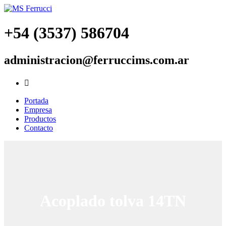
+54 (3537) 586704
administracion@ferruccims.com.ar

Portada
Empresa
Productos
Contacto
Acoplado tolva 14TN